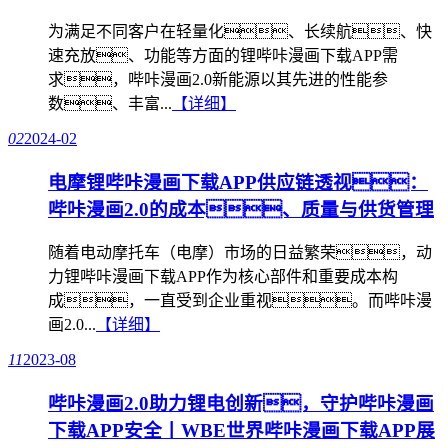
为满足不同客户在轻量化、长续航、快
速充放、功能等方面的锂哔咔漫画下载APP需
求，哔咔漫画2.0新能源以其先进的性能参
数、丰富...
【详细】
02
2024-02
电摩锂哔咔漫画下载APP供应链透视：
哔咔漫画2.0的成本、质量与供货管理
随着电动摩托车（电摩）市场的日益繁荣，动
力锂哔咔漫画下载APP作为核心部件和重要成本构
成，一直受到企业重视。而哔咔漫
画2.0...
【详细】
11
2023-08
哔咔漫画2.0助力锂电创新，守护哔咔漫画
下载APP安全丨WBE世界哔咔漫画下载APP展