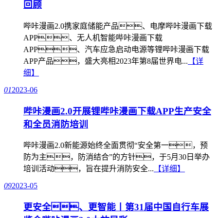
回顾
哔咔漫画2.0携家庭储能产品、电摩哔咔漫画下载
APP、无人机智能哔咔漫画下载
APP、汽车应急启动电源等锂哔咔漫画下载
APP产品，盛大亮相2023年第8届世界电...
【详
细】
01
2023-06
哔咔漫画2.0开展锂哔咔漫画下载APP生产安全
和全员消防培训
哔咔漫画2.0新能源始终全面贯彻“安全第一，预
防为主，防消结合”的方针，于5月30日举办
培训活动，旨在提升消防安全...
【详细】
09
2023-05
更安全、更智能丨第31届中国自行车展