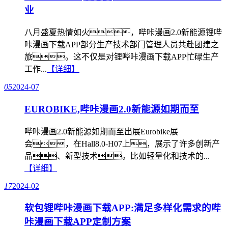
业
八月盛夏热情如火，哔咔漫画2.0新能源锂哔
咔漫画下载APP部分生产技术部门管理人员共赴团建之
旅。这不仅是对锂哔咔漫画下载APP忙碌生产
工作...
【详细】
05
2024-07
EUROBIKE,哔咔漫画2.0新能源如期而至
哔咔漫画2.0新能源如期而至出展Eurobike展
会，在Hall8.0-H07上，展示了许多创新产
品、新型技术。比如轻量化和技术的...
【详细】
17
2024-02
软包锂哔咔漫画下载APP:满足多样化需求的哔
咔漫画下载APP定制方案