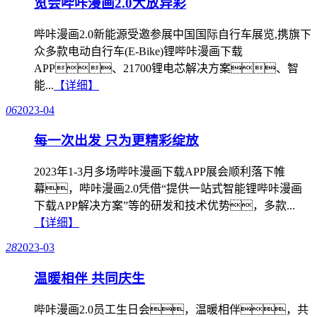
览会哔咔漫画2.0大放异彩
哔咔漫画2.0新能源受邀参展中国国际自行车展览,携旗下
众多款电动自行车(E-Bike)锂哔咔漫画下载
APP、21700锂电芯解决方案、智
能...
【详细】
06
2023-04
每一次出发 只为更精彩绽放
2023年1-3月多场哔咔漫画下载APP展会顺利落下帷
幕，哔咔漫画2.0凭借“提供一站式智能锂哔咔漫画
下载APP解决方案”等的研发和技术优势，多款...
【详细】
28
2023-03
温暖相伴 共同庆生
哔咔漫画2.0员工生日会，温暖相伴，共